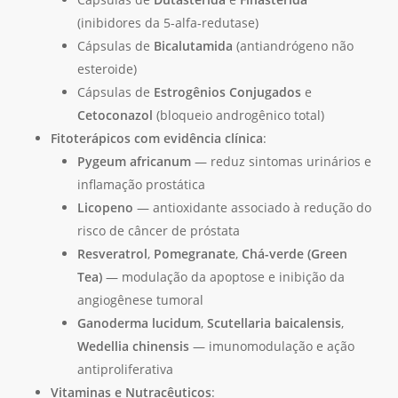
(inibidores da 5-alfa-redutase)
Cápsulas de
Bicalutamida
(antiandrógeno não
esteroide)
Cápsulas de
Estrogênios Conjugados
e
Cetoconazol
(bloqueio androgênico total)
Fitoterápicos com evidência clínica
:
Pygeum africanum
— reduz sintomas urinários e
inflamação prostática
Licopeno
— antioxidante associado à redução do
risco de câncer de próstata
Resveratrol
,
Pomegranate
,
Chá-verde (Green
Tea)
— modulação da apoptose e inibição da
angiogênese tumoral
Ganoderma lucidum
,
Scutellaria baicalensis
,
Wedellia chinensis
— imunomodulação e ação
antiproliferativa
Vitaminas e Nutracêuticos
: