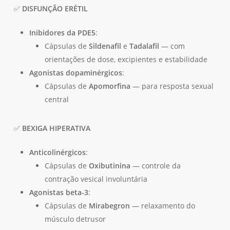
✅
DISFUNÇÃO ERÉTIL
Inibidores da PDE5
:
Cápsulas de
Sildenafil
e
Tadalafil
— com
orientações de dose, excipientes e estabilidade
Agonistas dopaminérgicos
:
Cápsulas de
Apomorfina
— para resposta sexual
central
✅
BEXIGA HIPERATIVA
Anticolinérgicos
:
Cápsulas de
Oxibutinina
— controle da
contração vesical involuntária
Agonistas beta-3
:
Cápsulas de
Mirabegron
— relaxamento do
músculo detrusor