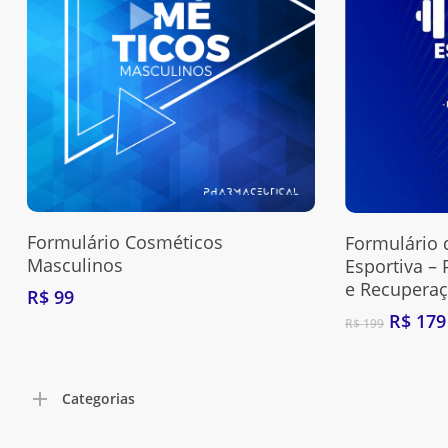
Adquira Aqui
Formulário Cosméticos
Formulário
Masculinos
Esportiva – 
e Recupera
R$
99
O
R$
179
R$
199
preço
origina
era:
Categorias
R$ 199