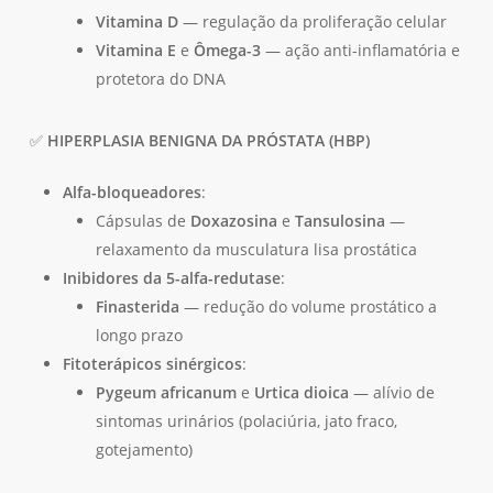
Vitamina D
— regulação da proliferação celular
Vitamina E
e
Ômega-3
— ação anti-inflamatória e
protetora do DNA
✅
HIPERPLASIA BENIGNA DA PRÓSTATA (HBP)
Alfa-bloqueadores
:
Cápsulas de
Doxazosina
e
Tansulosina
—
relaxamento da musculatura lisa prostática
Inibidores da 5-alfa-redutase
:
Finasterida
— redução do volume prostático a
longo prazo
Fitoterápicos sinérgicos
:
Pygeum africanum
e
Urtica dioica
— alívio de
sintomas urinários (polaciúria, jato fraco,
gotejamento)