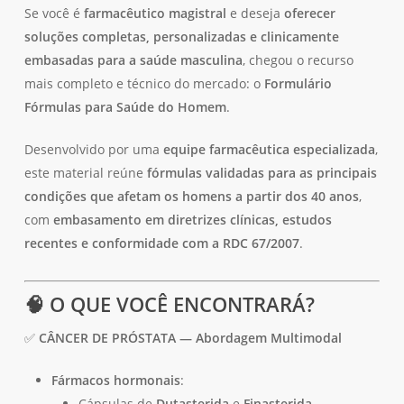
Se você é
farmacêutico magistral
e deseja
oferecer
soluções completas, personalizadas e clinicamente
embasadas para a saúde masculina
, chegou o recurso
mais completo e técnico do mercado: o
Formulário
Fórmulas para Saúde do Homem
.
Desenvolvido por uma
equipe farmacêutica especializada
,
este material reúne
fórmulas validadas para as principais
condições que afetam os homens a partir dos 40 anos
,
com
embasamento em diretrizes clínicas, estudos
recentes e conformidade com a RDC 67/2007
.
🧠
O QUE VOCÊ ENCONTRARÁ?
✅
CÂNCER DE PRÓSTATA — Abordagem Multimodal
Fármacos hormonais
:
Cápsulas de
Dutasterida
e
Finasterida