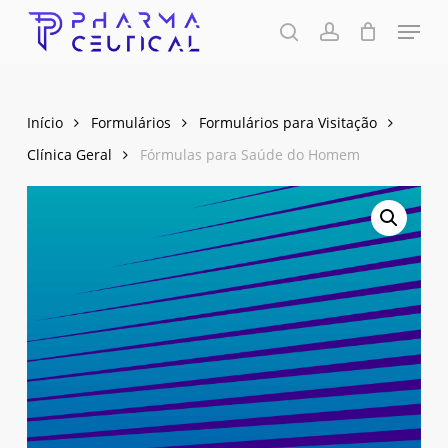
Skip
Menu
to
pesquisa
account
Fechar
Carrinho
Carrinho
Close
main
Menu
content
Início
Formulários
Formulários para Visitação
Clínica Geral
Fórmulas para Saúde do Homem