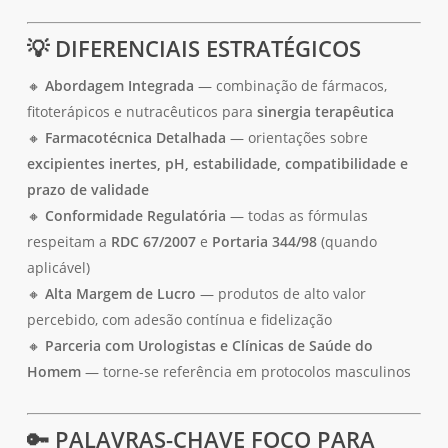
💡
DIFERENCIAIS ESTRATÉGICOS
🔸
Abordagem Integrada
— combinação de fármacos,
fitoterápicos e nutracêuticos para
sinergia terapêutica
🔸
Farmacotécnica Detalhada
— orientações sobre
Nenhum produto no carrinho.
excipientes inertes, pH, estabilidade, compatibilidade e
prazo de validade
Go To Shop
🔸
Conformidade Regulatória
— todas as fórmulas
respeitam a
RDC 67/2007
e
Portaria 344/98
(quando
aplicável)
🔸
Alta Margem de Lucro
— produtos de alto valor
percebido, com adesão contínua e fidelização
🔸
Parceria com Urologistas e Clínicas de Saúde do
Homem
— torne-se referência em protocolos masculinos
🔑
PALAVRAS-CHAVE FOCO PARA