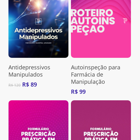
Adquira Aqui
Adquira Aqui
Antidepressivos
Autoinspeção para
Manipulados
Farmácia de
Manipulação
O
O
R$
89
R$
120
preço
preço
R$
99
original
atual
era:
é:
R$ 120.
R$ 89.