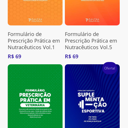
Adquira Aqui
Adquira Aqui
Formulário de
Formulário de
Prescrição Prática em
Prescrição Prática em
Nutracêuticos Vol.1
Nutracêuticos Vol.5
Nenhum produto no carrinho.
R$
69
R$
69
Go To Shop
Oferta!