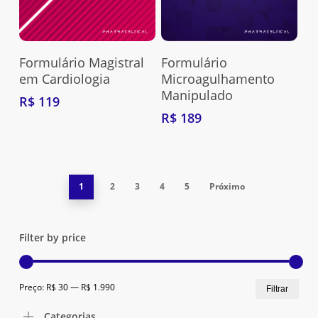
Adquira Aqui
Adquira Aqui
Formulário Magistral
Formulário
em Cardiologia
Microagulhamento
Manipulado
R$
119
R$
189
1
2
3
4
5
Próximo
Filter by price
Preç
Preç
Preço:
R$ 30
—
R$ 1.990
Filtrar
mín
máx
Categorias