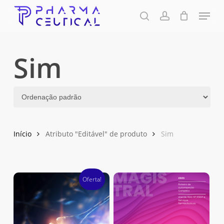
Skip
Menu
to
pesquisa
account
Fechar
Carrinho
Carrinho
Close
main
Menu
content
Sim
Início
Atributo "Editável" de produto
Sim
Oferta!