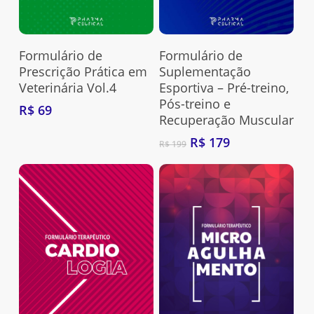
Adquira Aqui
Adquira Aqui
Formulário de
Formulário de
Prescrição Prática em
Suplementação
Veterinária Vol.4
Esportiva – Pré-treino,
Pós-treino e
R$
69
Recuperação Muscular
O
O
R$
179
R$
199
preço
preço
original
atual
era:
é:
R$ 199.
R$ 179.