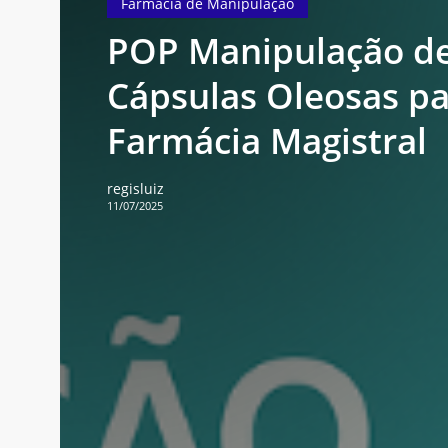
Farmácia de Manipulação
de
Cápsulas
POP Manipulação d
Oleosas
Cápsulas Oleosas p
para
Farmácia
Farmácia Magistral
Magistral
regisluiz
11/07/2025