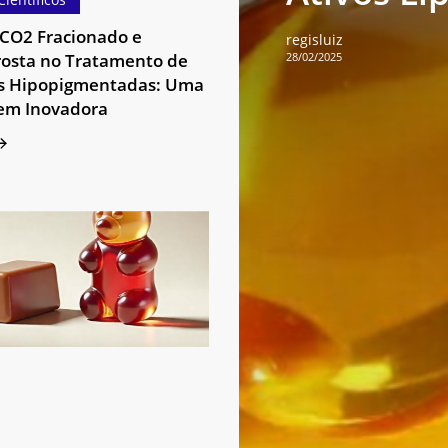
ntadas:
 CO2 Fracionado e
regisluiz
osta no Tratamento de
28/02/2025
m
es Hipopigmentadas: Uma
em Inovadora