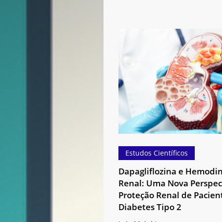
Dapagliflozina
e
Hemodinâmica
Renal:
Uma
Nova
Perspectiva
na
Proteção
Renal
Estudos Científicos
de
Dapagliflozina e Hemodi
Pacientes
Renal: Uma Nova Perspec
com
Proteção Renal de Pacien
Diabetes
Diabetes Tipo 2
Tipo