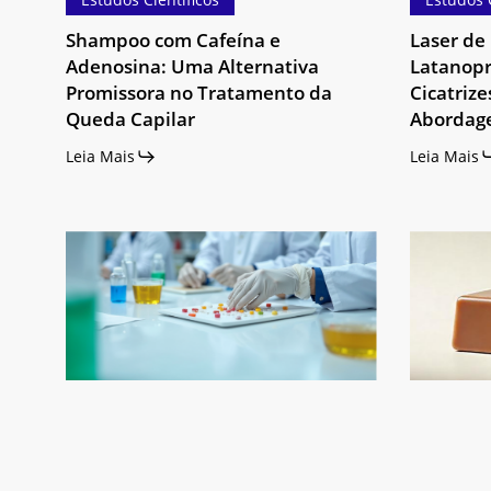
da
Hipopigme
Shampoo com Cafeína e
Laser de
Queda
Uma
Adenosina: Uma Alternativa
Latanopr
Capilar
Abordage
Promissora no Tratamento da
Cicatriz
Inovadora
Queda Capilar
Abordag
Leia Mais
Leia Mais
Como
Já
abrir
imaginou
uma
oferecer
farmácia
creatina
de
de
manipulação:
forma
passo
prática,
a
saborosa
passo
e