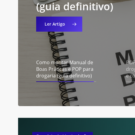
implementar
Práticas
para
Dissolução
fiscalização
e
POP
para
sa
(guia
2025
definitivo)
Ler Artigo
Como montar Manual de
POP
Boas Práticas e POP para
drog
drogaria (guia definitivo)
e c
Pressione enter para Pesquisar ou ESC para fechar essa j
POP
Manipulação