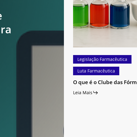
é
o
e
Clube
ara
das
Fórmulas?
Legislação Farmacêutica
Luta Farmacêutica
O que é o Clube das Fórm
Leia Mais