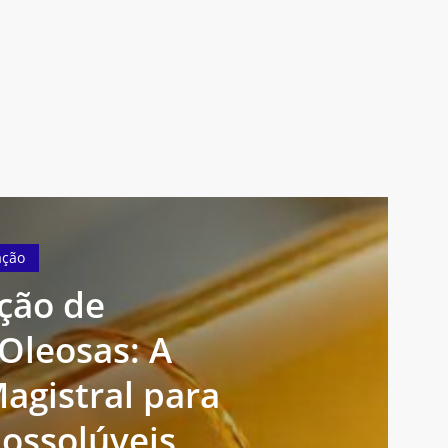
ação
ção de
Oleosas: A
agistral para
possolúveis