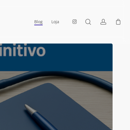
Fechar
Carrinho
pesquisa
account
instagram
Blog
Loja