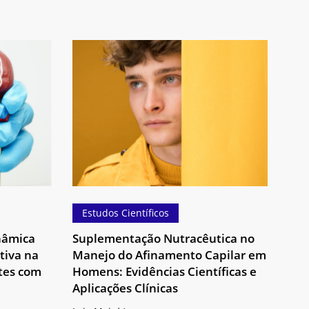
Suplementação
Nutracêutica
no
Manejo
do
Afinamento
Capilar
em
Homens:
Evidências
Estudos Científicos
Científicas
nâmica
Suplementação Nutracêutica no
e
tiva na
Manejo do Afinamento Capilar em
Nenhum produto no carrinho.
Aplicações
tes com
Homens: Evidências Científicas e
Clínicas
Aplicações Clínicas
Go To Shop