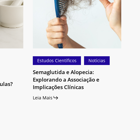
Alopecia:
Explorando
a
Associação
e
Implicações
Clínicas
Estudos Científicos
Notícias
Semaglutida e Alopecia:
Explorando a Associação e
ulas?
Implicações Clínicas
Leia Mais