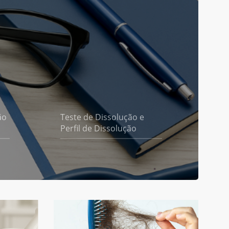
ão
Teste de Dissolução e
Perfil de Dissolução
Semaglutida
e