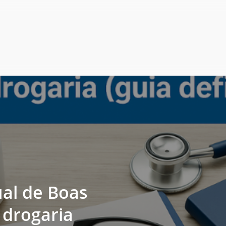
Carrinho
ara
pleta
e
como
al
drogaria
e
Perfil
de
Boas
de