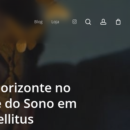
Fechar
Carrinho
pesquisa
account
instagram
Blog
Loja
orizonte no
e do Sono em
llitus