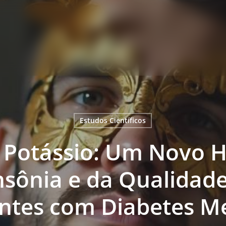
Carrinho
Estudos Científicos
 Potássio: Um Novo H
nsônia e da Qualidad
ntes com Diabetes Me