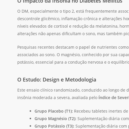
O Impacto da Insônia no Diabetes Mellitus
O DM, especialmente o tipo 2, está frequentemente assoc
descontrole glicêmico, inflamação crônica e alterações 
níveis elevados de cortisol e redução da melatonina, horm
alterações não apenas dificultam o sono, mas também pior
Pesquisas recentes destacam o papel de nutrientes como 
associados ao sono. O magnésio, conhecido por sua capa
potássio, essencial para a condução nervosa e o equilíbri
O Estudo: Design e Metodologia
Este ensaio clínico randomizado, conduzido ao longo de 
insônia moderada a severa, avaliada pelo
Índice de Severi
Grupo Placebo (T1):
Recebeu tabletes inertes de
Grupo Magnésio (T2):
Suplementação diária com
Grupo Potássio (T3):
Suplementação diária com p