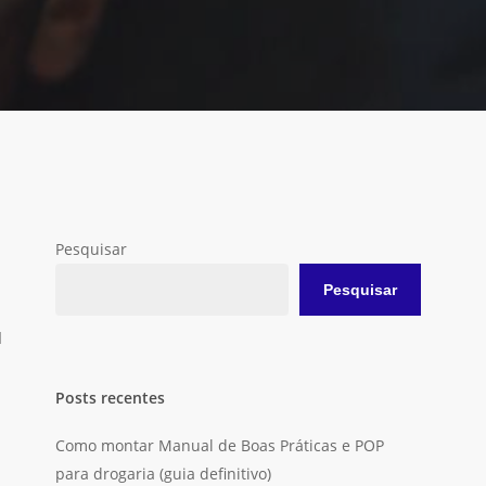
Pesquisar
Pesquisar
d
Posts recentes
Como montar Manual de Boas Práticas e POP
para drogaria (guia definitivo)