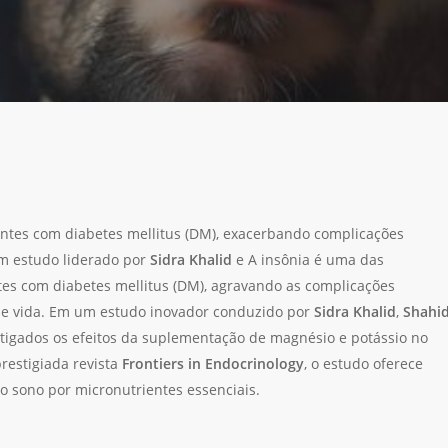
ntes com diabetes mellitus (DM), exacerbando complicações
um estudo liderado por
Sidra Khalid
e A insônia é uma das
es com diabetes mellitus (DM), agravando as complicações
 de vida. Em um estudo inovador conduzido por
Sidra Khalid
,
Shahi
stigados os efeitos da suplementação de magnésio e potássio no
restigiada revista
Frontiers in Endocrinology
, o estudo oferece
o sono por micronutrientes essenciais.
anela.