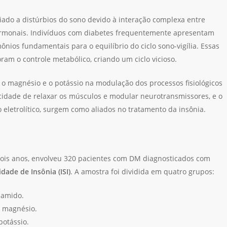
iado a distúrbios do sono devido à interação complexa entre
hormonais. Indivíduos com diabetes frequentemente apresentam
ônios fundamentais para o equilíbrio do ciclo sono-vigília. Essas
am o controle metabólico, criando um ciclo vicioso.
o magnésio e o potássio na modulação dos processos fisiológicos
cidade de relaxar os músculos e modular neurotransmissores, e o
o eletrolítico, surgem como aliados no tratamento da insônia.
dois anos, envolveu 320 pacientes com DM diagnosticados com
dade de Insônia (ISI)
. A amostra foi dividida em quatro grupos:
 amido.
 magnésio.
otássio.