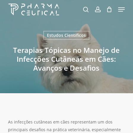
Skip
Menu
to
pesquisa
account
Fechar
Carrinho
Carrinho
Close
main
Menu
content
Estudos Científicos
Terapias Tópicas no Manejo de
Infecções Cutâneas em Cães:
Avanços e Desafios
As infecções cutâneas em cães representam um dos
principais desafios na prática veterinária, especialmente