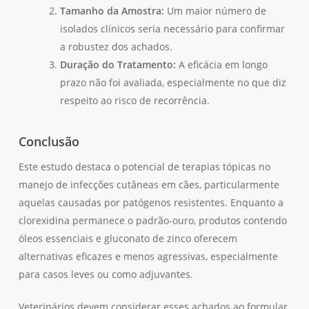
Tamanho da Amostra:
Um maior número de
isolados clínicos seria necessário para confirmar
a robustez dos achados.
Duração do Tratamento:
A eficácia em longo
prazo não foi avaliada, especialmente no que diz
respeito ao risco de recorrência.
Conclusão
Este estudo destaca o potencial de terapias tópicas no
manejo de infecções cutâneas em cães, particularmente
Nenhum produto no carrinho.
aquelas causadas por patógenos resistentes. Enquanto a
clorexidina permanece o padrão-ouro, produtos contendo
Go To Shop
óleos essenciais e gluconato de zinco oferecem
alternativas eficazes e menos agressivas, especialmente
para casos leves ou como adjuvantes.
Veterinários devem considerar esses achados ao formular