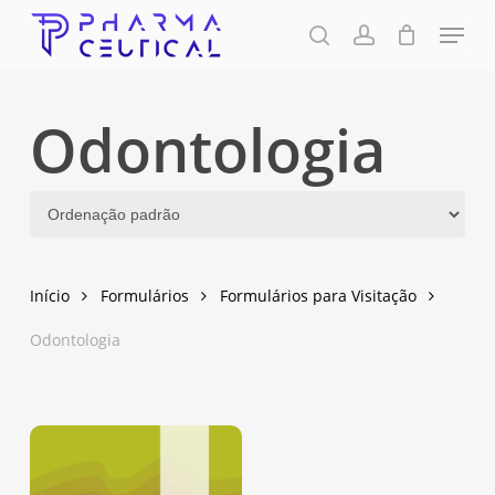
Skip
Menu
to
pesquisa
account
Fechar
Carrinho
Carrinho
Close
main
Menu
content
Odontologia
Início
Formulários
Formulários para Visitação
Odontologia