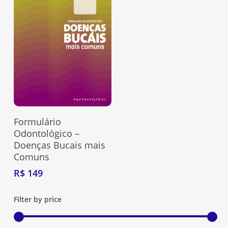
Adquira Aqui
Formulário
Odontológico –
Doenças Bucais mais
Comuns
R$
149
Filter by price
Nenhum produto no carrinho.