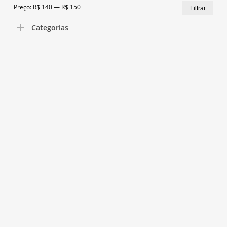
Preç
Preç
Preço:
R$ 140
—
R$ 150
Filtrar
Go To Shop
mín
máx
Categorias