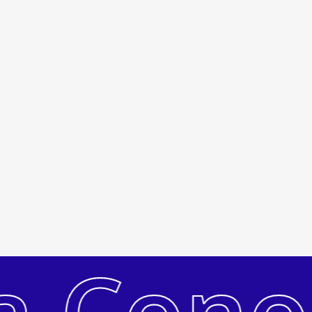
Subtotal:
R$
0
a Cono
Ver Carrinho
Pagar