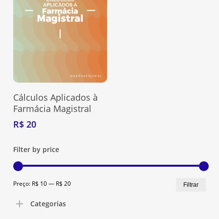
Adquira Aqui
Cálculos Aplicados à
Farmácia Magistral
R$
20
Filter by price
Preç
Preç
Preço:
R$ 10
—
R$ 20
Filtrar
Nenhum produto no carrinho.
mín
máx
Categorias
Go To Shop