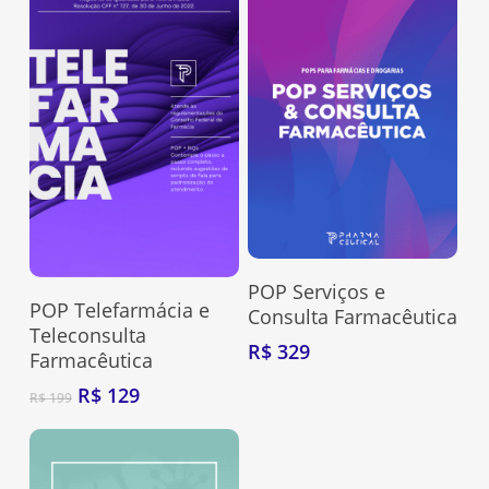
Adquira Aqui
POP Serviços e
Adquira Aqui
POP Telefarmácia e
Consulta Farmacêutica
Teleconsulta
R$
329
Farmacêutica
O
O
R$
129
R$
199
preço
preço
original
atual
Nenhum produto no carrinho.
era:
é: