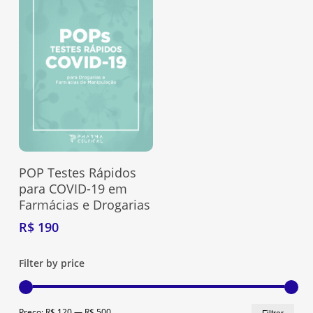
R$ 199.
R$ 129.
Go To Shop
Adquira Aqui
POP Testes Rápidos
para COVID-19 em
Farmácias e Drogarias
R$
190
Filter by price
Preç
Preç
Preço:
R$ 120
—
R$ 500