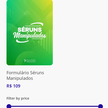
Adquira Aqui
Formulário Séruns
Manipulados
R$
109
Filter by price
Nenhum produto no carrinho.