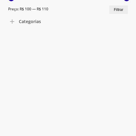
Preç
Preç
Preço:
R$ 100
—
R$ 110
Filtrar
Go To Shop
mín
máx
Categorias