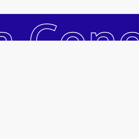
Subtotal:
R$
0
a Con
Ver Carrinho
Pagar
Acesso Rápido
Acessar Conta