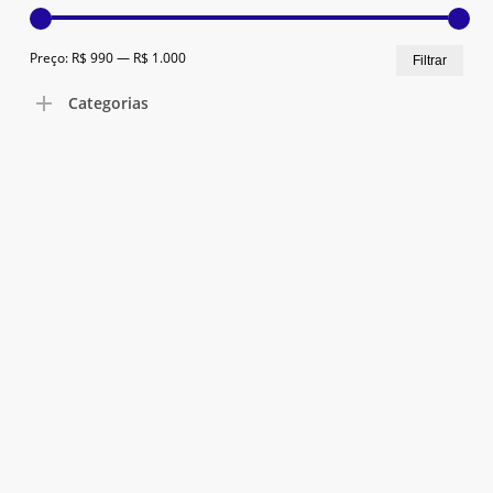
Go To Shop
Preç
Preç
Preço:
R$ 990
—
R$ 1.000
Filtrar
mín
máx
Categorias