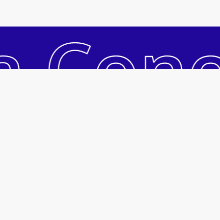
Subtotal:
R$
0
a Con
Ver Carrinho
Pagar
Acesso Rápido
Acessar Conta