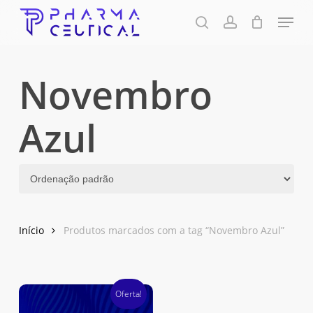
Skip
Menu
to
pesquisa
account
Fechar
Carrinho
Carrinho
Close
main
Menu
content
Novembro
Azul
Início
Produtos marcados com a tag “Novembro Azul”
Oferta!