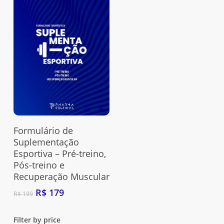
Adquira Aqui
Formulário de
Suplementação
Esportiva – Pré-treino,
Pós-treino e
Recuperação Muscular
O
O
R$
179
R$
199
preço
preço
original
atual
Filter by price