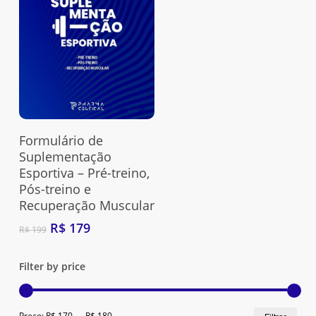
Adquira Aqui
Formulário de
Suplementação
Esportiva – Pré-treino,
Pós-treino e
Recuperação Muscular
O
O
R$
179
R$
199
preço
preço
original
atual
Filter by price
era:
é:
R$ 199.
R$ 179.
Nenhum produto no carrinho.
Preç
Preç
Preço:
R$ 170
—
R$ 180