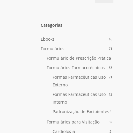
mínimo
máximo
Categorias
Ebooks
16
Formulários
71
Formulário de Prescrição Prática
7
Formulários Farmacotécnicos
33
Formas Farmacêuticas Uso
21
Externo
Formas Farmacêuticas Uso
12
Interno
Padronização de Excipientes
4
Formulários para Visitação
32
Cardiologia
2