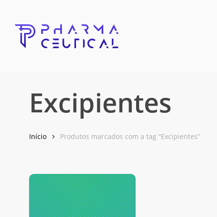
Skip
to
main
content
Excipientes
Início
Produtos marcados com a tag “Excipientes”