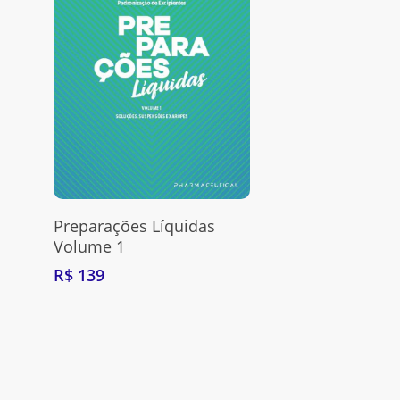
Pressione enter para Pesquisar ou ESC para fechar essa j
Adquira Aqui
Preparações Líquidas
Volume 1
R$
139