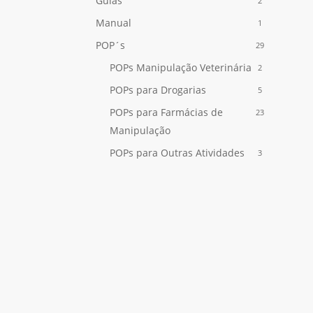
Guias
2
Manual
1
POP´s
29
POPs Manipulação Veterinária
2
POPs para Drogarias
5
POPs para Farmácias de
23
Manipulação
POPs para Outras Atividades
3