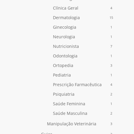
Clínica Geral
4
Dermatologia
15
Ginecologia
1
Neurologia
1
Nutricionista
7
Odontologia
1
Nenhum produto no carrinho.
Ortopedia
3
Go To Shop
Pediatria
1
Prescrição Farmacêutica
4
Psiquiatria
2
Saúde Feminina
1
Saúde Masculina
2
Manipulação Veterinária
3