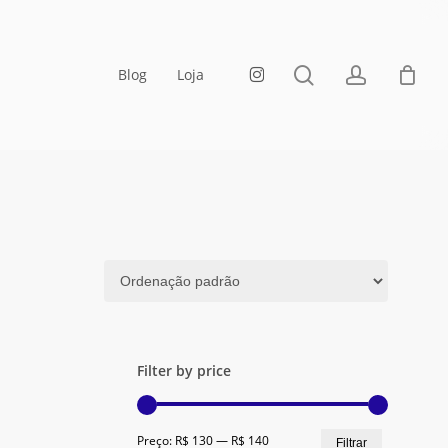
Fechar
Carrinho
pesquisa
account
instagram
Blog
Loja
Filter by price
Preço
Preço
Preço:
R$ 130
—
R$ 140
Filtrar