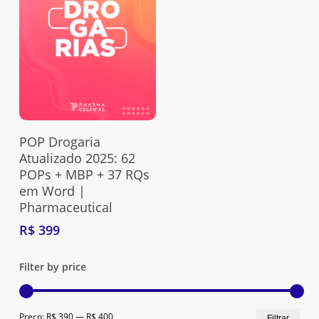
Adquira Aqui
POP Drogaria
Atualizado 2025: 62
POPs + MBP + 37 RQs
em Word |
Pharmaceutical
R$
399
Filter by price
Nenhum produto no carrinho.
Preç
Preç
Preço:
R$ 390
—
R$ 400
Filtrar