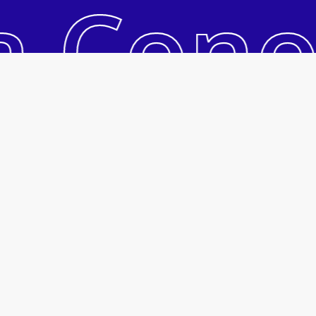
a Cono
Ver Carrinho
Pagar
Acesso Rápido
Acessar Conta
Fale Conosco