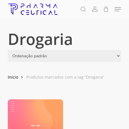
Skip
Menu
to
pesquisa
account
Fechar
Carrinho
Carrinho
Close
main
Menu
content
Drogaria
Início
Produtos marcados com a tag “Drogaria”