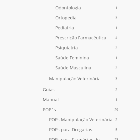
Odontologia
1
Ortopedia
3
Pediatria
1
Nenhum produto no carrinho.
Prescrição Farmacêutica
4
Psiquiatria
2
Go To Shop
Saúde Feminina
1
Saúde Masculina
2
Manipulação Veterinária
3
Guias
2
Manual
1
POP´s
29
POPs Manipulação Veterinária
2
POPs para Drogarias
5
POPs para Farmácias de
23