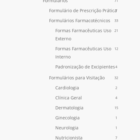
Formulários
71
Formulário de Prescrição Prática
7
Formulários Farmacotécnicos
33
Formas Farmacêuticas Uso
21
Externo
Formas Farmacêuticas Uso
12
Interno
Padronização de Excipientes
4
Formulários para Visitação
32
Cardiologia
2
Clínica Geral
4
Dermatologia
15
Ginecologia
1
Neurologia
1
Nutricionista
7