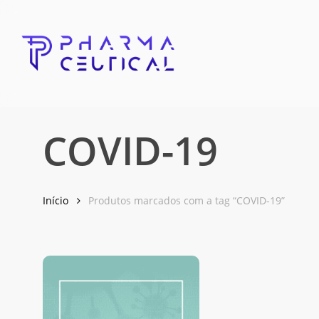
Skip
to
main
content
COVID-19
Início
Produtos marcados com a tag “COVID-19”
Pressione enter para Pesquisar ou ESC para fechar essa j