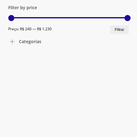
Filter by price
Preç
Preç
Preço:
R$ 240
—
R$ 1.230
Filtrar
mín
máx
Categorias