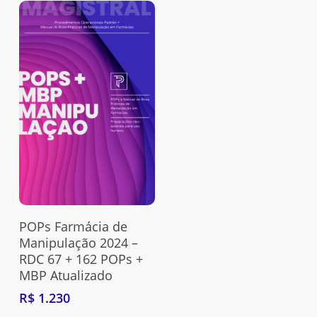
original
atual
original
atual
era:
é:
era:
é:
R$ 249.
R$ 247.
R$ 1.299.
R$ 999.
Nenhum produto no carrinho.
Go To Shop
Adquira Aqui
POPs Farmácia de
Manipulação 2024 –
RDC 67 + 162 POPs +
MBP Atualizado
R$
1.230