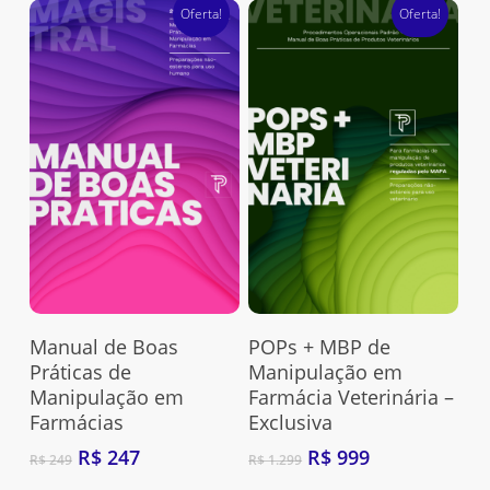
Oferta!
Oferta!
Adquira Aqui
Adquira Aqui
Manual de Boas
POPs + MBP de
Práticas de
Manipulação em
Manipulação em
Farmácia Veterinária –
Farmácias
Exclusiva
O
O
O
O
R$
247
R$
999
R$
249
R$
1.299
preço
preço
preço
preço