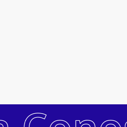
Subtotal:
R$
0
a Cono
Ver Carrinho
Pagar