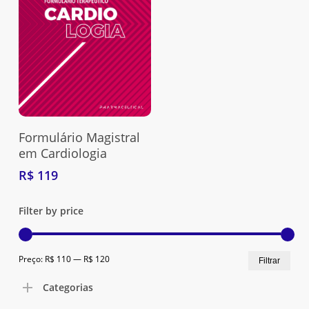
Adquira Aqui
Formulário Magistral
em Cardiologia
R$
119
Filter by price
Preç
Preç
Preço:
R$ 110
—
R$ 120
Filtrar
Nenhum produto no carrinho.
mín
máx
Categorias
Go To Shop