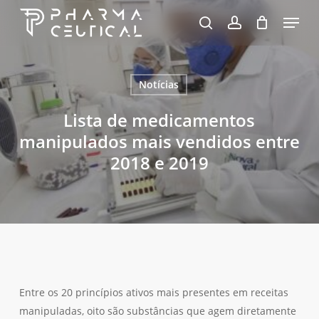
Skip
Menu
to
pesquisa
account
Fechar
Carrinho
Carrinho
Close
main
Menu
content
Notícias
Lista de medicamentos
manipulados mais vendidos entre
2018 e 2019
Entre os 20 princípios ativos mais presentes em receitas
manipuladas, oito são substâncias que agem diretamente