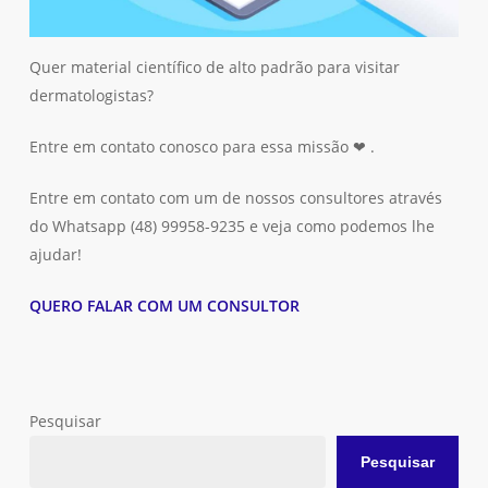
Quer material científico de alto padrão para visitar
Nenhum produto no carrinho.
dermatologistas?
Go To Shop
Entre em contato conosco para essa missão ❤ .
Entre em contato com um de nossos consultores através
do Whatsapp (48) 99958-9235 e veja como podemos lhe
ajudar!
QUERO FALAR COM UM CONSULTOR
Pesquisar
Pesquisar