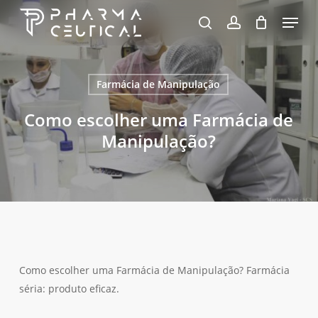
Skip
Menu
to
pesquisa
account
Fechar
Carrinho
Carrinho
Close
main
Menu
content
Farmácia de Manipulação
Como escolher uma Farmácia de
Manipulação?
Como escolher uma Farmácia de Manipulação? Farmácia
séria: produto eficaz.