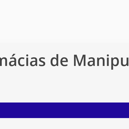
Carrinho
mácias de Manipu
anela.