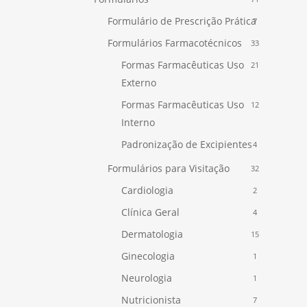
Formulário de Prescrição Prática
7
Formulários Farmacotécnicos
33
Formas Farmacêuticas Uso
21
Externo
Formas Farmacêuticas Uso
12
Interno
Padronização de Excipientes
4
Formulários para Visitação
32
Cardiologia
2
Clínica Geral
4
Dermatologia
15
Ginecologia
1
Neurologia
1
Nutricionista
7