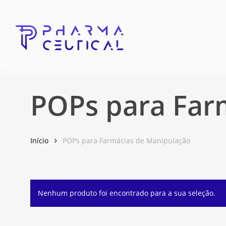
Skip
to
main
content
POPs para Far
Início
POPs para Farmácias de Manipulação
Nenhum produto foi encontrado para a sua seleção.
Pressione enter para Pesquisar ou ESC para fechar essa j