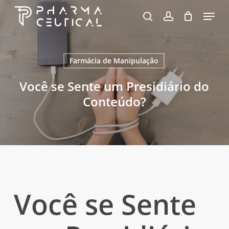
Skip
Menu
to
pesquisa
account
Fechar
Carrinho
Carrinho
Close
main
Menu
content
Farmácia de Manipulação
Você se Sente um Presidiário do
Conteúdo?
Você se Sente