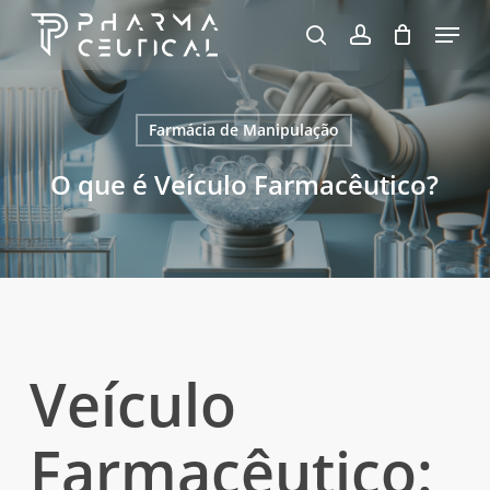
Skip
Menu
to
pesquisa
account
Fechar
Carrinho
Carrinho
Close
main
Menu
content
Farmácia de Manipulação
O que é Veículo Farmacêutico?
Veículo
Farmacêutico: