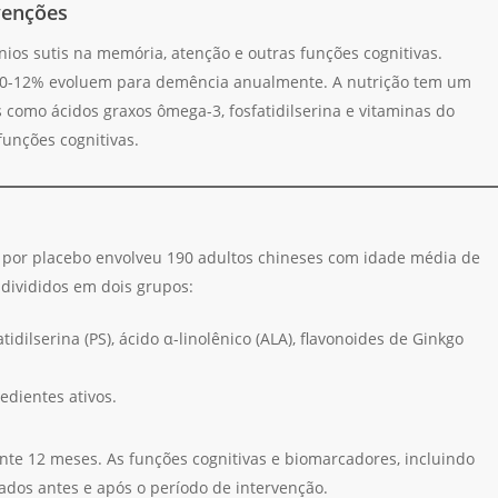
venções
nios sutis na memória, atenção e outras funções cognitivas.
10-12% evoluem para demência anualmente. A nutrição tem um
s como ácidos graxos ômega-3, fosfatidilserina e vitaminas do
unções cognitivas.
o por placebo envolveu 190 adultos chineses com idade média de
 divididos em dois grupos:
dilserina (PS), ácido α-linolênico (ALA), flavonoides de Ginkgo
dientes ativos.
te 12 meses. As funções cognitivas e biomarcadores, incluindo
ados antes e após o período de intervenção.