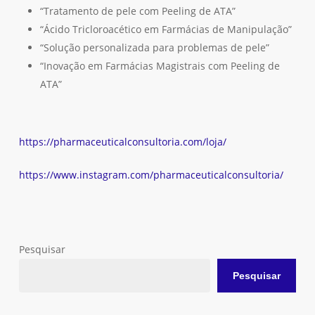
“Tratamento de pele com Peeling de ATA”
“Ácido Tricloroacético em Farmácias de Manipulação”
Nenhum produto no carrinho.
“Solução personalizada para problemas de pele”
“Inovação em Farmácias Magistrais com Peeling de
Go To Shop
ATA”
https://pharmaceuticalconsultoria.com/loja/
https://www.instagram.com/pharmaceuticalconsultoria/
Pesquisar
Pesquisar