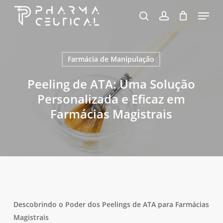
Skip
Menu
to
pesquisa
account
Fechar
Carrinho
Carrinho
Close
main
Menu
content
Farmácia de Manipulação
Peeling de ATA: Uma Solução
Personalizada e Eficaz em
Farmácias Magistrais
Descobrindo o Poder dos Peelings de ATA para Farmácias
Magistrais