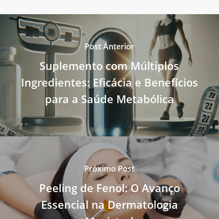
Post Anterior
Suplemento com Múltiplos
Ingredientes: Eficácia e Benefícios
para a Saúde Metabólica
Próximo Post
Peeling de Fenol: O Avanço
Essencial na Dermatologia