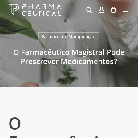
Skip
Menu
to
pesquisa
account
Fechar
Carrinho
Carrinho
Close
main
Menu
content
Farmácia de Manipulação
O Farmacêutico Magistral Pode
Prescrever Medicamentos?
O