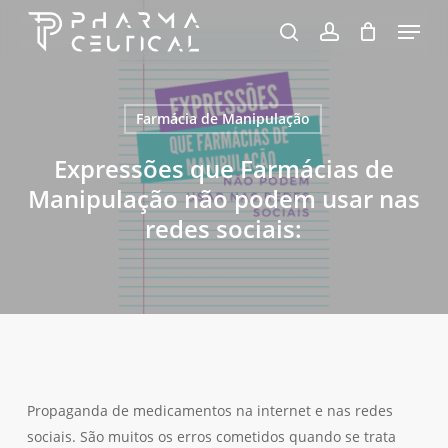
Skip
Menu
to
pesquisa
account
Fechar
Carrinho
Carrinho
Close
main
Menu
content
Farmácia de Manipulação
Expressões que Farmácias de
Manipulação não podem usar nas
redes sociais:
Propaganda de medicamentos na internet e nas redes
sociais. São muitos os erros cometidos quando se trata