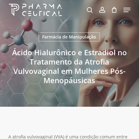
Skip
Menu
to
pesquisa
account
Fechar
Carrinho
Carrinho
Close
main
Menu
content
Farmácia de Manipulação
Ácido Hialurônico e Estradiol no
Tratamento da Atrofia
Vulvovaginal em Mulheres Pós-
Menopáusicas
A atrofia vulvovaginal (VVA) é uma condição comum entre