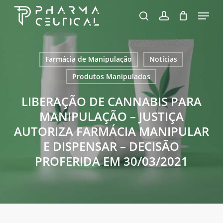
Skip
Menu
to
pesquisa
account
Fechar
Carrinho
Carrinho
Close
main
Menu
content
Farmácia de Manipulação
Notícias
Produtos Manipulados
LIBERAÇÃO DE CANNABIS PARA
MANIPULAÇÃO – JUSTIÇA
AUTORIZA FARMÁCIA MANIPULAR
E DISPENSAR – DECISÃO
PROFERIDA EM 30/03/2021