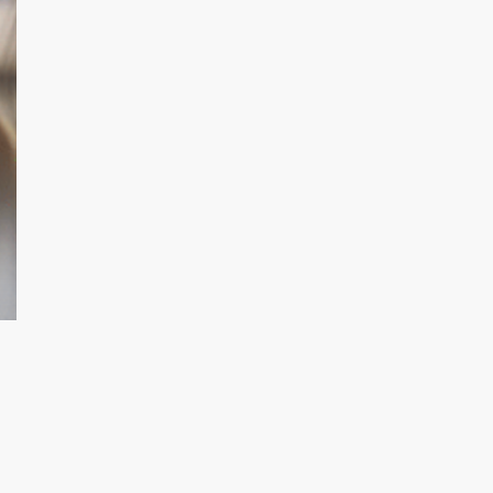
Subtotal:
Ver