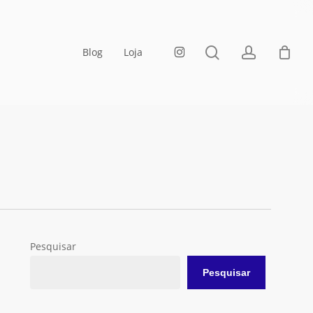
Fechar
Carrinho
pesquisa
account
instagram
Blog
Loja
Pesquisar
Pesquisar