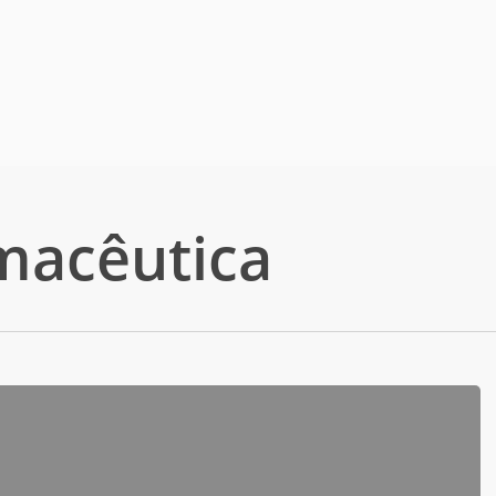
Carrinho
macêutica
anela.